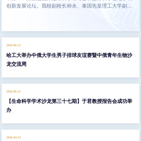
创新发展论坛。我校副校长帅永、泰国先皇理工大学副校
长安努瓦特·詹瓦尼特勒特、哈尔滨市科技局二级巡视员关
少男、北京大学陈雪梅院士先后致辞。俄罗斯科学院通讯
院士娜塔莉亚·皮亚季戈尔斯卡娅（Natalya
Pyatigorskaya），我校党委常委、宣传部常务副部长、教
师工作部部长岳会敏出席活动。
2026-06-15
哈工大举办中俄大学生男子排球友谊赛暨中俄青年生物沙
龙交流周
2026-06-11
【生命科学学术沙龙第三十七期】于君教授报告会成功举
办
2026-04-15