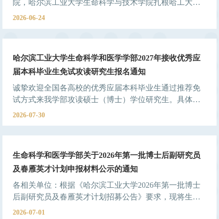
院，哈尔滨工业大学生命科学与技术学院扎根哈工大红
色沃土，始终践行“规格严格、功夫到家”校训精神，立
2026-06-24
足理工医深度交叉办学特色，锚定国家生命健康重大战
略需求，笃行立德树人、科研攻关、学科建设、国际开
放合作领域，深耕不辍，历经三十载栉风沐雨砥砺前
哈尔滨工业大学生命科学和医学学部2027年接收优秀应
行，学院现已构建起特色鲜明、优势凸显的学科生态，
届本科毕业生免试攻读研究生报名通知
人才培养硕果累累，科研创新成效斐然，CNS实现大满
贯，办学影响力持续跃升。弦歌三十载，而立启新程。
诚挚欢迎全国各高校的优秀应届本科毕业生通过推荐免
试方式来我学部攻读硕士（博士）学位研究生。具体安
排如下：1、基本修业年限我学部硕士研究生基本学习
2026-07-30
年限3年，直博生基本修业年限5年。2、申请条件(1) 在
满足我校接收推免生的相关要求基础上，毕业专业为生
物学、生物与医药、生物医学工程、食品科学与工程、
生命科学和医学学部关于2026年第一批博士后副研究员
电子信息等相关专业。(2) 所有推免生均需参加我院接收
及春雁英才计划申报材料公示的通知
专业方向的面试。(3) 其他要求（与学校相同）。
各相关单位：根据《哈尔滨工业大学2026年第一批博士
后副研究员及春雁英才计划招募公告》要求，现将生命
科学和医学学部2026年第一批博士后副研究员及春雁英
2026-07-01