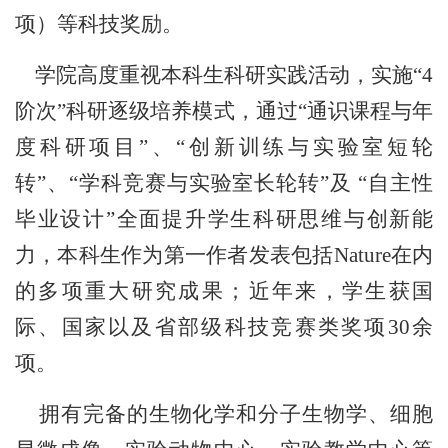
项）等科技奖励。
学院高度重视本科生科研实践活动，实施
“4
阶次
”
科研逐级培养模式，通过
“
通识课程与年
度科研项目
”
、
“
创新训练与实验室短轮
转
”
、
“
学科竞赛与实验室长轮转
”
及
“
自主性
毕业设计
”
全面提升学生科研思维与创新能
力，本科生作为第一作者发表包括
Nature
在内
的多项重大研究成果；近年来，学生获国
际、国家以及省部级科技竞赛类奖项
30
余
项。
拥有完备的生物化学和分子生物学、细胞