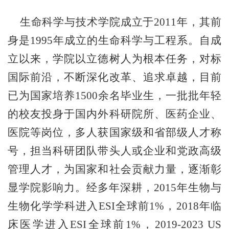
生命科学与技术学院成立于
2011
年，其前
身是
1995
年成立的生命科学与工程系。自成
立以来，学院以立德树人为根本任务，对标
国际前沿，不断深化改革、追求卓越，目前
已为国家培养
1500
余名毕业生，一批批年轻
的校友投身于国内外科研院所、医药企业、
医院等岗位，多人获国家级和省部级人才称
号，担当科研团队带头人或企业和党政高级
管理人才，为国家和社会贡献力量，逐渐彰
显学院影响力。经多年深耕，
2015
年生物与
生物化学学科进入
ESI
全球前
1%
，
2018
年临
床医学进入
ESI
全球前
1%
，
2019-2023 US