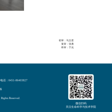
初审：马文君
复审：张勇
终审：于光
电话：0451-86403827
栋
hts Reserved.
微信扫码
关注生命科学与技术学院