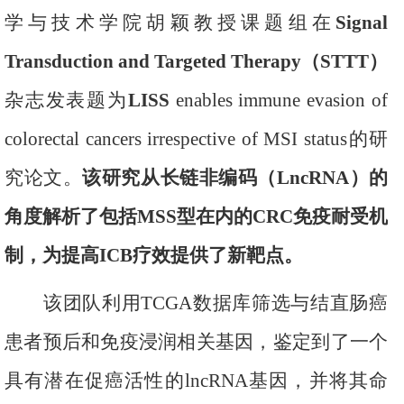
学与技术学院胡颖教授课题组在
Signal
Transduction and Targeted Therapy
（
STTT
）
杂志发表题为
LISS
enables immune evasion of
colorectal cancers irrespective of MSI status
的研
究论文。
该研究从长链非编码（
LncRNA
）的
角度解析了包括
MSS
型在内的
CRC
免疫耐受机
制，为提高
ICB
疗效提供了新靶点。
该团队利用
TCGA
数据库
筛选与结直肠癌
患者预后和免疫浸润相关基因，鉴定到了一个
具有潜在促癌活性的
lncRNA
基因，并将其命