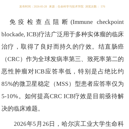
发布时间：2026-05-28
来源：生命科学与技术学院
浏览次数：
576
免疫检查点阻断
(Immune checkpoint
blockade, ICB)
疗法广泛用
于
多种实体瘤的临床
治疗，取得了良好而持久的疗效。结直肠癌
（
CRC
）作为全球发病率第三
、
致死率第二的
恶性肿瘤对
ICB
应答率低，特别是占绝比约
85%
的微卫星稳定（
MSS
）型患者应答率仅为
5-10%
。如何提高
CRC ICB
疗效是目前亟待解
决的临床难题。
2026
年
5
月
26
日，哈尔滨工业大学生命科