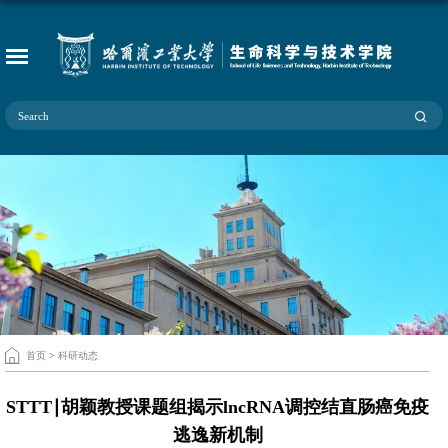
首页
>
科研动态
STTT∣胡颖教授课题组揭示lncRNA调控结直肠癌免疫
逃逸新机制