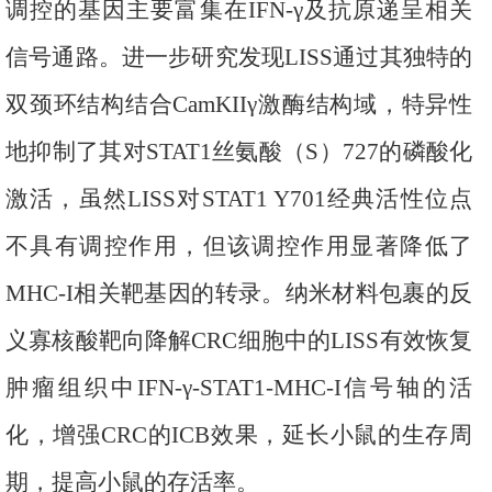
调控的基因主要富集在
IFN-γ
及抗原递呈
相关
信号
通路。进一步研究发现
LISS
通过其独特的
双颈环结构结合
CamKIIγ
激酶结构域，特异性
地
抑制了其对
STAT1
丝氨酸（
S
）
727
的磷酸化
激活，虽然
LISS
对
STAT1
Y
701
经典活性位点
不具有调控作用，但该调控
作用
显著降低了
MHC-I
相关靶基因的转录。
纳米材料包裹的反
义寡核酸靶向降解
CRC
细胞中的
LISS
有效恢复
肿瘤组织中
IFN-γ-STAT1-MHC-I
信号轴的活
化，增强
CRC
的
ICB
效果，延长小鼠的生存周
期，提高小鼠的存活率。