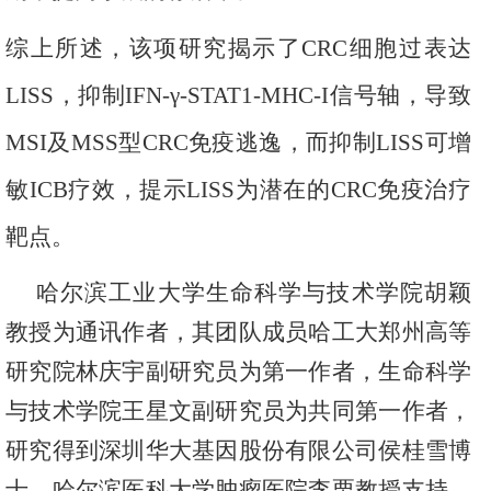
综上所述，该项研究揭示了
CRC
细胞过表达
LISS
，抑制
IFN-γ-STAT1-MHC-I
信号轴，导致
MSI
及
MSS
型
CRC
免疫逃逸，而抑制
LISS
可增
敏
ICB
疗效，提示
LISS
为潜
在的CRC免疫治疗
靶点。
哈尔滨工业大学生命科学与技术学院胡颖
教授为通讯作者，其团队成员哈工大郑州高等
研究院林庆宇副研究员为第一作者，生命科学
与技术学院王星文副研究员为共同第一作者，
研究得到深圳华大基因股份有限公司侯桂雪博
士，哈尔滨医科大学肿瘤医院李栗教授支持。