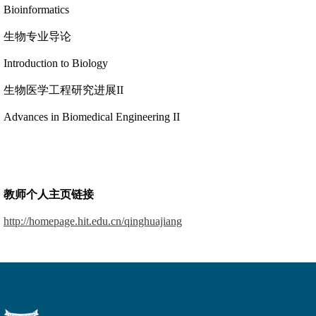
Bioinformatics
生物专业导论
Introduction to Biology
生物医学工程研究进展
II
Advances in Biomedical Engineering II
教师个人主页链接
http://homepage.hit.edu.cn/qinghuajiang