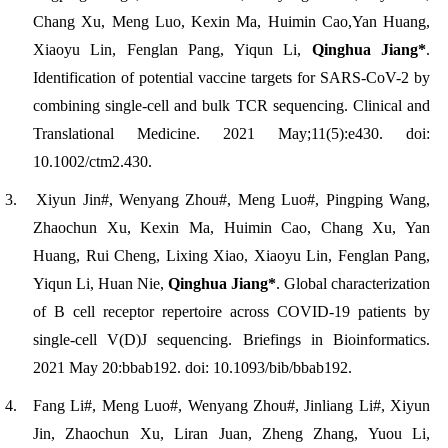
Chang Xu, Meng Luo, Kexin Ma, Huimin Cao,Yan Huang,
Xiaoyu Lin, Fenglan Pang, Yiqun Li,
Qinghua Jiang*
.
Identification of potential vaccine targets for SARS-CoV-2 by
combining single-cell and bulk TCR sequencing.
Clinical and
Translational Medicine
.
2021 May;11(5):e430. doi:
10.1002/ctm2.430.
3.
Xiyun Jin#, Wenyang Zhou#, Meng Luo#, Pingping Wang,
Zhaochun Xu, Kexin Ma, Huimin Cao, Chang Xu, Yan
Huang, Rui Cheng, Lixing Xiao, Xiaoyu Lin, Fenglan Pang,
Yiqun Li, Huan Nie,
Qinghua Jiang*
. Global characteri
zation
of B cell receptor repertoire across COVID-19 patients by
single-cell V(D)J sequencing.
Briefings in Bioinformatics
.
2
021 May 20:bbab192. doi: 10.1093/bib/bbab192.
4.
Fang Li#, Meng Luo#, Wenyang Zhou#, Jinliang Li#, Xiyun
Jin, Zhaochun Xu, Liran Juan, Zheng Zhang, Yuou Li,