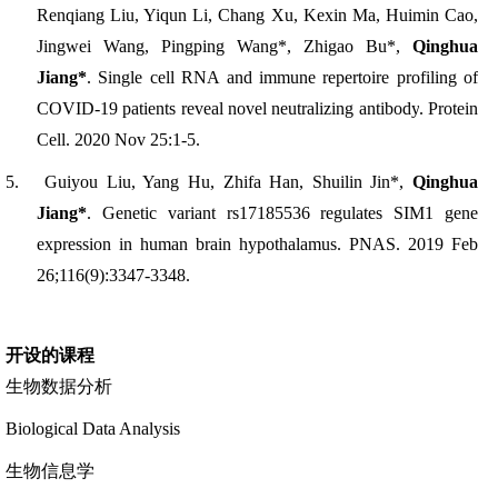
Renqiang Liu, Yiqun Li, Chang Xu, Kexin Ma, Huimin Cao,
Jingwei Wang, Pingping Wang*, Zhigao Bu*,
Qinghua
Jiang*
. Single cell RNA and immune repertoire profiling of
COVID-19 patients reveal novel neutralizing antibody
.
Protein
Cell
.
2020 Nov 25:1-5.
5.
Guiyou Liu, Yang Hu, Zhifa Han, Shuilin Jin*,
Qinghua
Jiang*
. Genetic variant rs17185536 regula
tes SIM1 gene
expression in human brain hypotha
lamus.
PNAS
.
2019 Feb
26;116(9):3347-3348.
开设的课程
生物数据分析
Biological Data Analysis
生物信息学