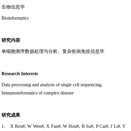
生物信息学
Bioinformatics
研究内容
单细胞测序数据处理与分析、复杂疾病免疫信息学
Research Interests
Data processing and analysis of single cell sequencing,
Immunoinformatics of complex disease
研究成果
1.
X Ren#, W Wen#, X Fan#, W Hou#, B Su#, P Cai#, J Li#, Y