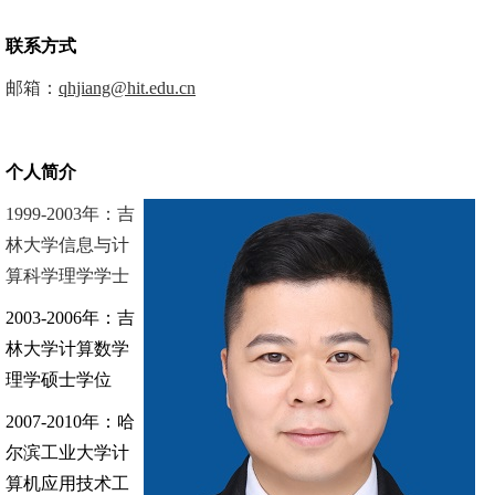
联系方式
邮箱：
qhjiang@hit.edu.cn
个人简介
1999-2003
年：
吉
林大学
信息与计
算科学
理学学士
2003-2006
年
：
吉
林大学
计算数学
理学硕士学位
2007-2010
年
：
哈
尔滨工业大学
计
算机应用技术
工