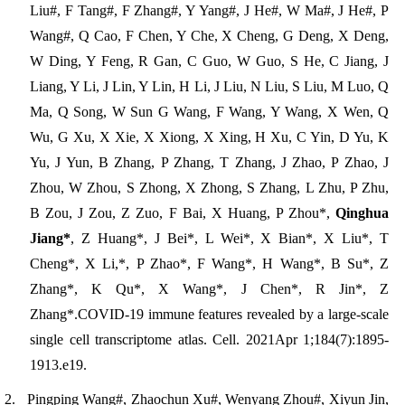
Liu#, F Tang#, F Zhang#, Y Yang#, J He#, W Ma#, J He#, P
Wang#, Q Cao, F Chen, Y Che, X Cheng, G Deng, X Deng,
W Ding, Y Feng, R Gan, C Guo, W Guo, S He, C Jiang, J
Liang, Y Li, J Lin, Y Lin, H Li, J Liu, N Liu, S Liu, M Luo, Q
Ma, Q Song, W Sun G Wang, F Wang, Y Wang, X Wen, Q
Wu, G Xu, X Xie, X Xiong, X Xing, H Xu, C Yin, D Yu, K
Yu, J Yun, B Zhang, P Zhang, T Zhang, J Zhao, P Zhao, J
Zhou, W Zhou, S Zhong, X Zhong, S Zhang, L Zhu, P Zhu,
B Zou, J Zou, Z Zuo, F Bai, X Huang, P Zhou*,
Qinghua
Jiang*
, Z Huang*, J Bei*, L Wei*, X Bian*, X Liu*, T
Cheng*, X Li,*, P Zhao*, F Wang*, H Wang*, B Su*, Z
Zhang*, K Qu*, X Wang*, J C
hen*, R Jin*, Z
Zhang*.
COVID-19 immune features revealed by a large-scale
single cell transcriptome atl
as.
Cell
. 2021
Apr 1;184(7):1895-
1913.e19.
2.
Pingping Wang#, Zhaochun Xu#, Wenyang Zhou#, Xiyun Jin,